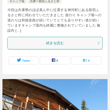
キャンプ場
兵庫ー新田ふるさと村
今回は兵庫県のほぼ真ん中に位置する神河町にある新田ふ
るさと村に伺わせていただきました 道のり キャンプ場への
道のりは幹線道路が続いていてとても走りやすい道が続い
ていますキャンプ場内も綺麗に整備されていていました 施
設内 […]
続きを読む
Tweet
0
0