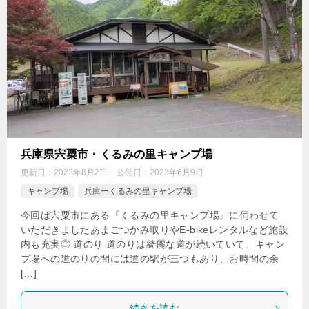
兵庫県宍粟市・くるみの里キャンプ場
更新日：
2023年8月2日
公開日：
2023年6月9日
キャンプ場
兵庫ーくるみの里キャンプ場
今回は宍粟市にある『くるみの里キャンプ場』に伺わせて
いただきましたあまごつかみ取りやE-bikeレンタルなど施設
内も充実◎ 道のり 道のりは綺麗な道が続いていて、キャン
プ場への道のりの間には道の駅が三つもあり、お時間の余
[…]
続きを読む