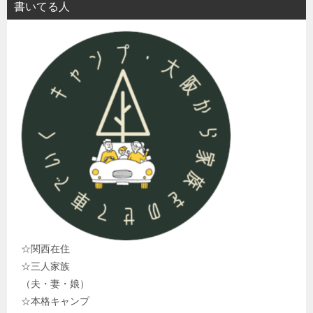
書いてる人
☆関西在住
☆三人家族
（夫・妻・娘）
☆本格キャンプ