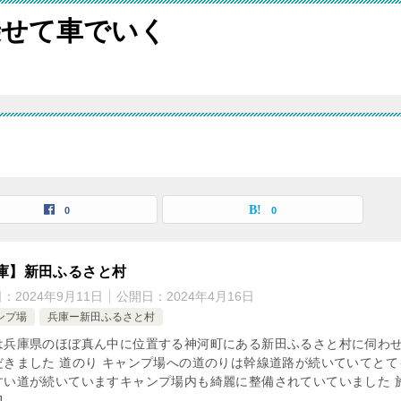
乗せて車でいく
覧
0
0
庫】新田ふるさと村
日：
2024年9月11日
公開日：
2024年4月16日
ンプ場
兵庫ー新田ふるさと村
は兵庫県のほぼ真ん中に位置する神河町にある新田ふるさと村に伺わ
だきました 道のり キャンプ場への道のりは幹線道路が続いていてとて
すい道が続いていますキャンプ場内も綺麗に整備されていていました 
]