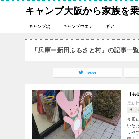
キャンプ大阪から家族を
キャンプ場
キャンプウエア
ギア
「兵庫ー新田ふるさと村」の記事一
Tweet
【兵
更新
キャ
今回
いた
りや
内 […