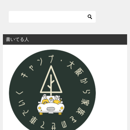
ナ
ビ
ゲ
ー
シ
書いてる人
ョ
ン