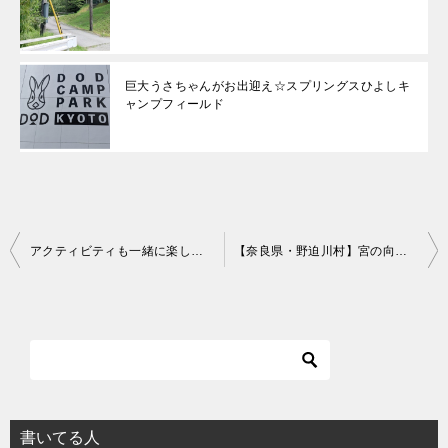
巨大うさちゃんがお出迎え☆スプリングスひよしキ
ャンプフィールド
投
アクティビティも一緒に楽しめる【京都・宇治市】太陽が丘アウトドアパーク TOMOSHIBICAMP
【奈良県・野迫川村】宮の向いキャンプ場
稿
ナ
ビ
ゲ
ー
シ
書いてる人