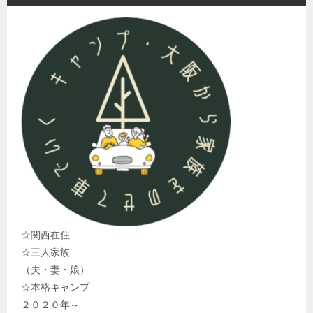
ョ
ン
☆関西在住
☆三人家族
（夫・妻・娘）
☆本格キャンプ
２０２０年～