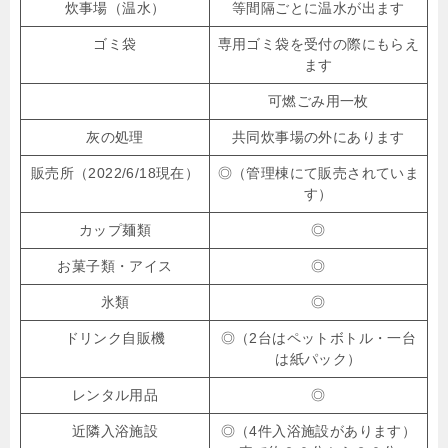
炊事場（温水）
等間隔ごとに温水が出ます
ゴミ袋
専用ゴミ袋を受付の際にもらえ
ます
可燃ごみ用一枚
灰の処理
共同炊事場の外にあります
販売所（2022/6/18現在）
◎（管理棟にて販売されていま
す）
カップ麺類
◎
お菓子類・アイス
◎
氷類
◎
ドリンク自販機
◎（2台はペットボトル・一台
は紙パック）
レンタル用品
◎
近隣入浴施設
◎（4件入浴施設があります）